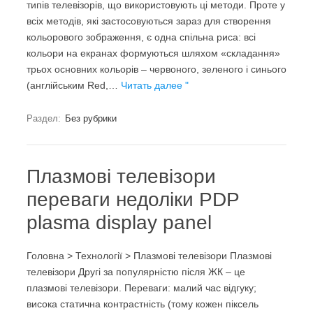
типів телевізорів, що використовують ці методи. Проте у
всіх методів, які застосовуються зараз для створення
кольорового зображення, є одна спільна риса: всі
кольори на екранах формуються шляхом «складання»
трьох основних кольорів – червоного, зеленого і синього
(англійським Red,…
Читать далее "
Раздел:
Без рубрики
Плазмові телевізори
переваги недоліки PDP
plasma display panel
Головна > Технології > Плазмові телевізори Плазмові
телевізори Другі за популярністю після ЖК – це
плазмові телевізори. Переваги: малий час відгуку;
висока статична контрастність (тому кожен піксель