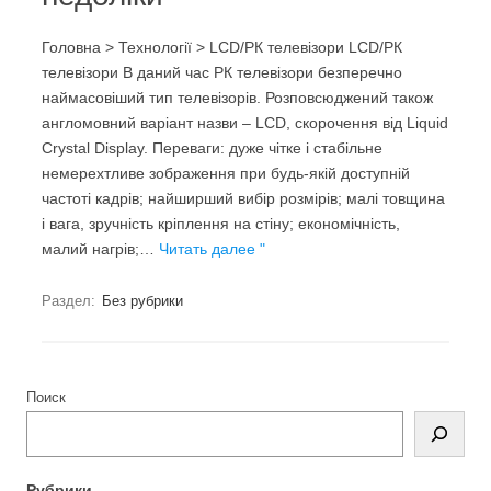
Головна > Технології > LCD/РК телевізори LCD/РК
телевізори В даний час РК телевізори безперечно
наймасовіший тип телевізорів. Розповсюджений також
англомовний варіант назви – LCD, скорочення від Liquid
Crystal Display. Переваги: дуже чітке і стабільне
немерехтливе зображення при будь-якій доступній
частоті кадрів; найширший вибір розмірів; малі товщина
і вага, зручність кріплення на стіну; економічність,
малий нагрів;…
Читать далее "
Раздел:
Без рубрики
Поиск
Рубрики