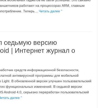
ынок мобильных гаджетов не были успешны. Это связано
ланшетников работают на процессорах ARM, главным
гопотребление. Теперь…
Читать далее "
л седьмую версию
oid | Интернет журнал о
работчик средств информационной безопасности,
платной антивирусной программы для мобильной
 Light. В обновленной версии улучшен пользовательский
угих функциональных изменений. В седьмой версии
S Android 4.0, серьезно переработан пользовательский
Читать далее "