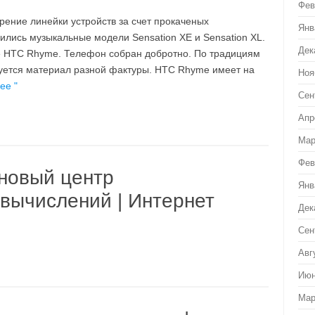
Фев
рение линейки устройств за счет прокаченых
Янв
ились музыкальные модели Sensation XE и Sensation XL.
Дек
е HTC Rhyme. Телефон собран добротно. По традициям
ется материал разной фактуры. HTC Rhyme имеет на
Ноя
ее "
Сен
Апр
Мар
Фев
новый центр
Янв
вычислений | Интернет
Дек
Сен
Авг
Июн
Мар