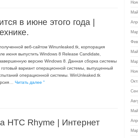
Ноя
Май
тся в июне этого года |
Апр
ехнике.
Мар
Фев
лученной веб-сайтом Winunleaked.tk, корпорация
Май
але июня выпустить Windows 8 Release Candidate,
авершенную версию Windows 8. Данная сборка системы
Мар
% готовый вариант операционной системы, выпущенный
Ноя
спытаний операционной системы. WinUnleaked.tk
Окт
версия…
Читать далее "
Сен
Авг
Май
а HTC Rhyme | Интернет
Апр
Мар