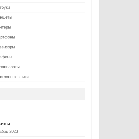
тбуки
ншеты
нтеры
артфоны
евизоры
ефоны
оаппараты
ктронные книги
хивы
абрь 2023