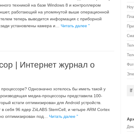
нного техникой на базе Windows 8 и контроллером
Ноу
ланшет, работающий на упомянутой выше операционной
Пла
дителем теперь выводится информация с приборной
 сзади установлены камера и…
Читать далее "
При
См
Тел
Тел
ор | Интернет журнал о
Фот
Эле
 процессоре? Однозначно хотелось бы иметь такой у
lf
 производящая медиа-процессоры представила 100-
орый кстати оптимизирован для Android устройств.
 в себя 96 ядер ZiiLABS StemCell, и четыре ARM Cortex
льно оптимизирован под…
Читать далее "
Ар
Дек