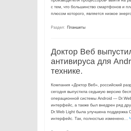
производителя процессоров- выйти на р
с тем, что большинство смартфонов и п
плюсом которого, является низкое энер
Раздел:
Планшеты
Доктор Веб выпусти
антивируса для Andr
технике.
Компания «Доктор Веб», российский раз
сегодня выпустила седьмую версию бес
операционной системы Android — Dr.Web
интерфейс, а также был внедрен ряд др
Dr.Web Light была улучшена поддержка O
интерфейс. Так, полностью изменено…