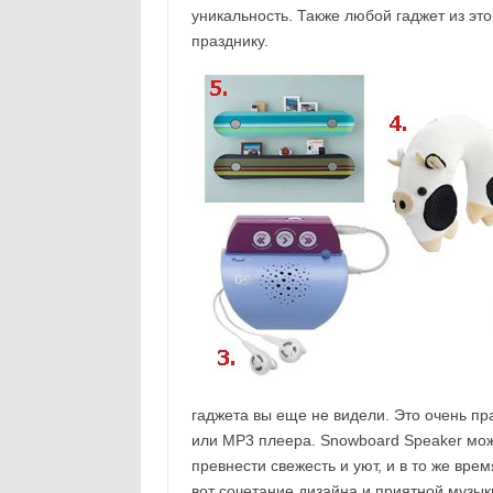
уникальность. Также любой гаджет из эт
празднику.
гаджета вы еще не видели. Это очень пр
или MP3 плеера. Snowboard Speaker мож
превнести свежесть и уют, и в то же вре
вот сочетание дизайна и приятной музык