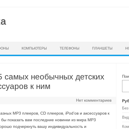
ка
ФОНЫ
КОМПЬЮТЕРЫ
ТЕЛЕФОНЫ
ПЛАНШЕТЫ
Н
5 самых необычных детских
Пои
ссуаров к ним
Нет комментариев
Ру
Без
разных MP3 плееров, CD плееров, iPod’ов и аксессуаров к
Вид
ь бы показать вам последние новинки из мира MP3
хорошо подчеркнуть вашу индивидуальность и
Ком