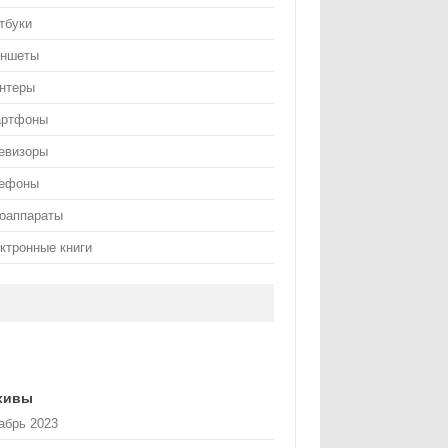
тбуки
ншеты
нтеры
артфоны
евизоры
ефоны
оаппараты
ктронные книги
хивы
абрь 2023