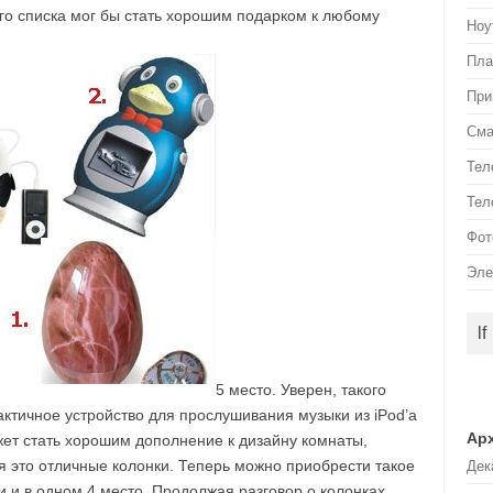
ого списка мог бы стать хорошим подарком к любому
Ноу
Пла
При
См
Тел
Тел
Фот
Эле
lf
5 место. Уверен, такого
актичное устройство для прослушивания музыки из iPod’а
Ар
ет стать хорошим дополнение к дизайну комнаты,
мя это отличные колонки. Теперь можно приобрести такое
Дек
и и в одном.4 место. Продолжая разговор о колонках,