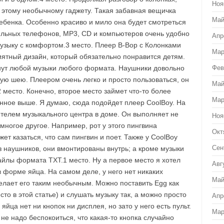
Ноя
 этому необычному гаджету. Такая забавная вещичка
Май
ебенка. Особенно красиво и мило она будет смотреться
бильных телефонов, MP3, CD и компьютеров очень удобно
Апр
музыку с комфортом.3 место. Плеер B-Bop с Колонками
Мар
иятный дизайн, который обязательно понравится детям.
инут любой музыки любого формата. Наушники довольно
Фев
кую шею. Плеером очень легко и просто пользоваться, он
Май
2 место. Конечно, второе место займет что-то более
Мар
нное выше. Я думаю, сюда подойдет плеер CoolBoy. На
ителем музыкального центра в доме. Он выполняет не
Ноя
многое другое. Например, рот у этого пингвина
Окт
ет казаться, что сам пингвин и поет. Также у CoolBoy
Сен
з наушников, они вмонтированы внутрь; а кроме музыки
йлы формата TXT.1 место. Ну а первое место я хотел
Авг
 форме яйца. На самом деле, у него нет никаких
Май
лает его таким необычным. Можно поставить Egg как
то в этой статье) и слушать музыку так, а можно просто
Апр
яйца нет ни кнопок ни дисплея, но зато у него есть пульт.
Мар
не надо беспокоиться, что какая-то кнопка случайно