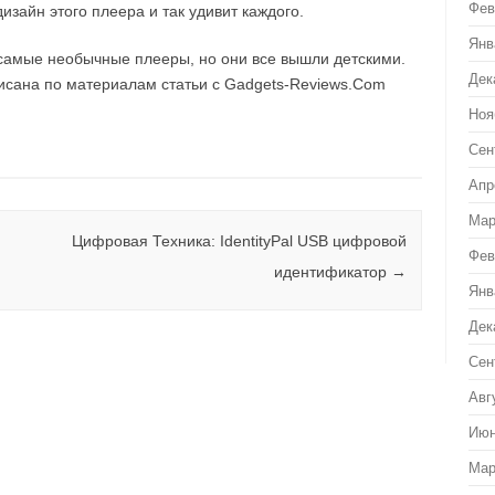
Фев
дизайн этого плеера и так удивит каждого.
Янв
самые необычные плееры, но они все вышли детскими.
Дек
писана по материалам статьи с Gadgets-Reviews.Com
Ноя
Сен
Апр
Мар
Цифровая Техника: IdentityPal USB цифровой
Фев
идентификатор
→
Янв
Дек
Сен
Авг
Июн
Мар