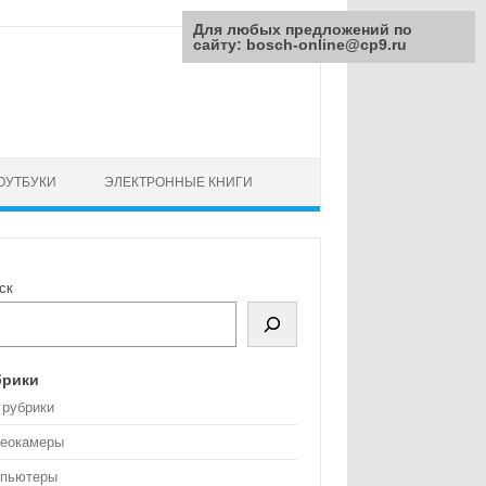
Для любых предложений по
сайту: bosch-online@cp9.ru
ОУТБУКИ
ЭЛЕКТРОННЫЕ КНИГИ
ск
брики
 рубрики
еокамеры
пьютеры