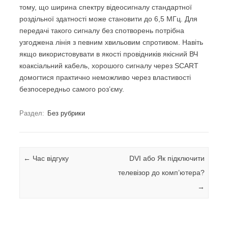
тому, що ширина спектру відеосигналу стандартної
роздільної здатності може становити до 6,5 МГц. Для
передачі такого сигналу без спотворень потрібна
узгоджена лінія з певним хвильовим спротивом. Навіть
якщо використовувати в якості провідників якісний ВЧ
коаксіальний кабель, хорошого сигналу через SCART
домогтися практично неможливо через властивості
безпосередньо самого роз’єму.
Раздел:
Без рубрики
Навигация по записям
←
Час відгуку
DVI або Як підключити
телевізор до комп’ютера?
→