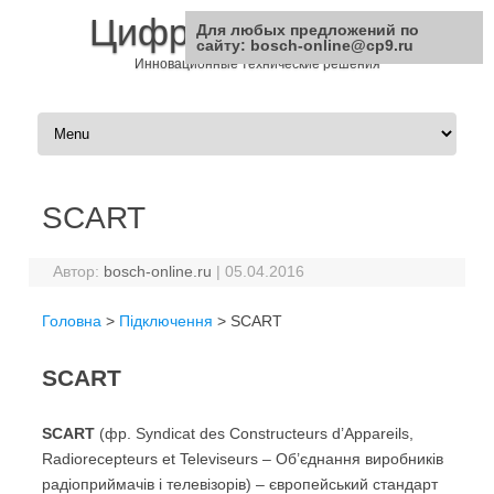
Цифровая Техника
Для любых предложений по
сайту: bosch-online@cp9.ru
Инновационные технические решения
Перейти к содержимому
SCART
Автор:
bosch-online.ru
|
05.04.2016
Головна
>
Пiдключення
> SCART
SCART
SCART
(фр. Syndicat des Constructeurs d’Appareils,
Radiorecepteurs et Televiseurs – Об’єднання виробників
радіоприймачів і телевізорів) – європейський стандарт