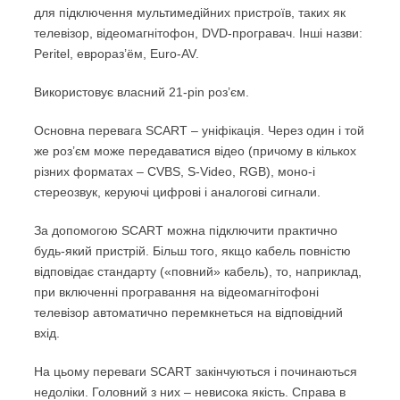
для підключення мультимедійних пристроїв, таких як
телевізор, відеомагнітофон, DVD-програвач. Інші назви:
Peritel, еврораз’ём, Euro-AV.
Використовує власний 21-pin роз’єм.
Основна перевага SCART – уніфікація. Через один і той
же роз’єм може передаватися відео (причому в кількох
різних форматах – CVBS, S-Video, RGB), моно-і
стереозвук, керуючі цифрові і аналогові сигнали.
За допомогою SCART можна підключити практично
будь-який пристрій. Більш того, якщо кабель повністю
відповідає стандарту («повний» кабель), то, наприклад,
при включенні програвання на відеомагнітофоні
телевізор автоматично перемкнеться на відповідний
вхід.
На цьому переваги SCART закінчуються і починаються
недоліки. Головний з них – невисока якість. Справа в